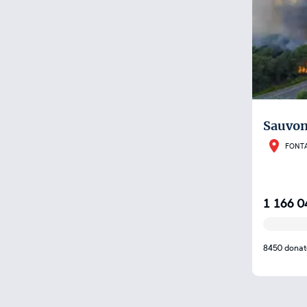
Sauvons
FONT
1 166 0
8450 donat