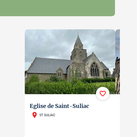
Eglise de Saint-Suliac
Eglis
ST SULIAC
ARN