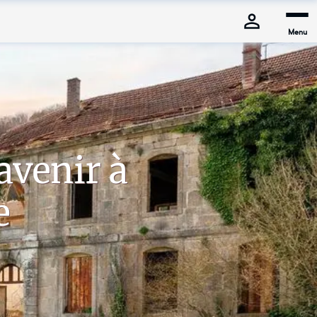
Menu
venir à 
e