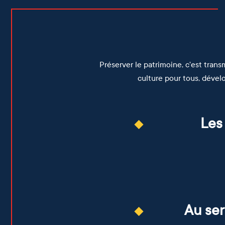
Préserver le patrimoine, c'est tran
culture pour tous, dével
Les
Sa
Tr
p
p
p
Au ser