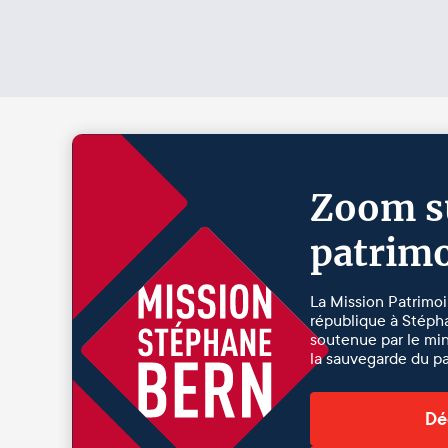
Zoom su
patrim
La Mission Patrimoi
république à Stépha
soutenue par le min
la sauvegarde du pa
Dé