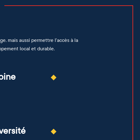
e, mais aussi permettre l'accès à la
ppement local et durable.
oine
er
ocale
à la
es
n de
ment
versité