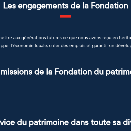
Les engagements de la Fondation
smettre aux générations futures ce que nous avons reçu en héritag
opper l’économie locale, créer des emplois et garantir un dévelo
 missions de la Fondation du patrim
Développ
uvegarder le
l’économie l
ansmettre et
Contribuer 
atrimoine
et créer d
artager le
préservatio
emplois
atrimoine
l’environne
vice du patrimoine dans toute sa di