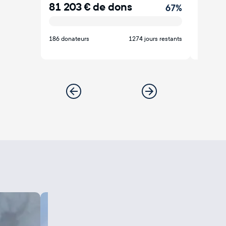
81 203
€
de dons
55 37
67
%
186 donateurs
1274 jours restants
162 dona