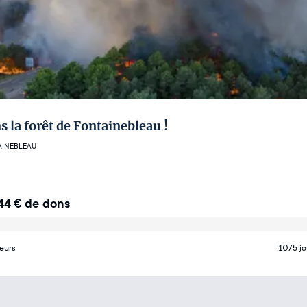
 la forêt de Fontainebleau !
AINEBLEAU
44
€
de dons
eurs
1075 jo