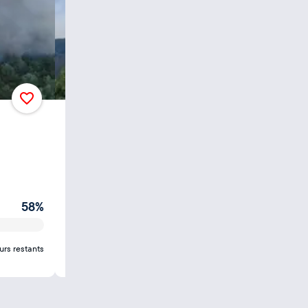
Incendies : sauvons la forêt française
PARIS
451 535
€
de dons
58
%
urs restants