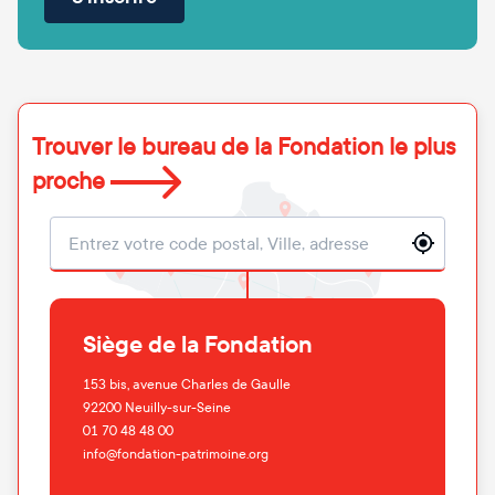
Trouver le bureau de la Fondation le plus
proche
Localisation
Siège de la Fondation
153 bis, avenue Charles de Gaulle
92200
Neuilly-sur-Seine
01 70 48 48 00
info@fondation-patrimoine.org