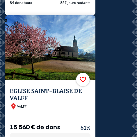
84 donateurs
867 jours restants
EGLISE SAINT-BLAISE DE
VALFF
VALFF
15 560
€
de dons
51
%