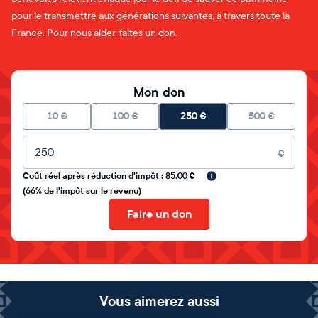
pour le transmettre aux générations suivantes, à travers toute la
France. Pour nous aider, faites un don.
Mon don
10
€
100
€
250
€
500
€
Montant libre
€
Coût réel après réduction d'impôt : 85.00 €
(66% de l'impôt sur le revenu)
Faire un don
Vous aimerez aussi