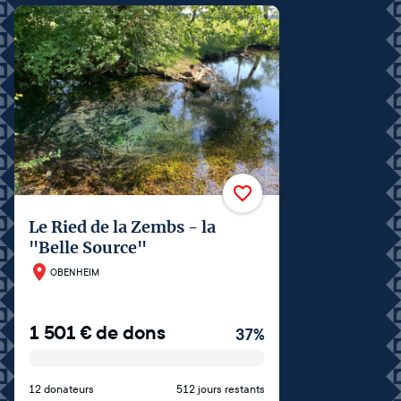
Le Ried de la Zembs - la
"Belle Source"
OBENHEIM
1 501
€
de dons
37
%
12 donateurs
512 jours restants