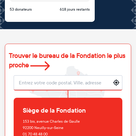
53 donateurs
618 jours restants
Trouver le bureau de la Fondation le plus
proche
Localisation
Siège de la Fondation
153 bis, avenue Charles de Gaulle
92200
Neuilly-sur-Seine
01 70 48 48 00