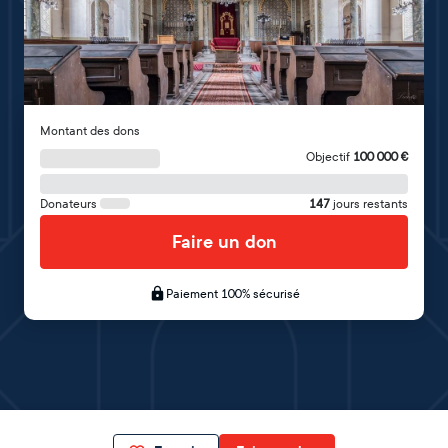
Montant des dons
Objectif
100 000
€
Donateurs
147
jours restants
Faire un don
Paiement 100% sécurisé