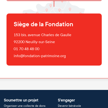
Siège de la Fondation
153 bis, avenue Charles de Gaulle
92200
Neuilly-sur-Seine
01 70 48 48 00
info@fondation-patrimoine.org
Soumettre un projet
S'engager
Organiser une collecte de dons
Devenir bénévole