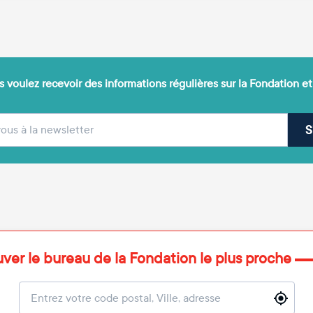
 voulez recevoir des informations régulières sur la Fondation et
(obligatoire)
sse e-mail
S
uver le bureau de la Fondation le plus proche
Localisation