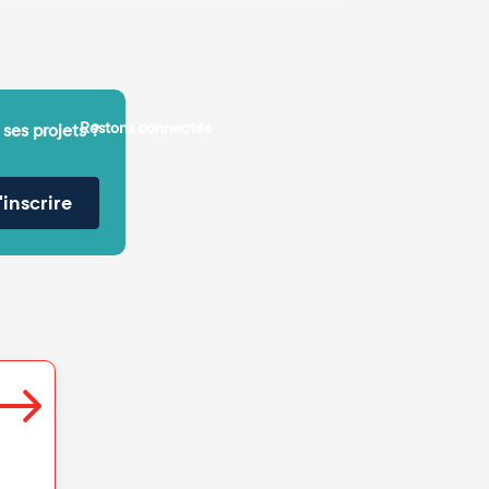
Restons connectés
 ses projets ?
'inscrire