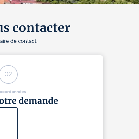
us contacter
aire de contact.
02
 coordonnées
 votre demande