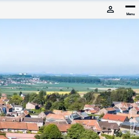
Menu
© Commune de Mons-en-Pévèle