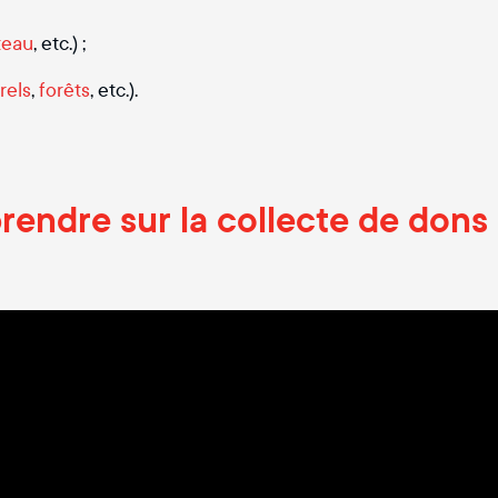
teau
, etc.) ;
rels
,
forêts
, etc.).
endre sur la collecte de dons 