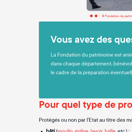
© Fondation du patr
Vous avez des ques
La Fondation du patrimoine est ani
dans chaque département, bénévole
le cadre de la préparation éventue
Pour quel type de pro
Protégés ou non par l’Etat au titre des m
bâti
(
moulin
,
église
,
lavoir
,
halle
, etc.) ;