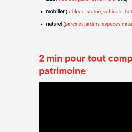
mobilier
(
tableau
,
statue
,
véhicule
,
ba
naturel
(
parcs et jardins
,
espaces natu
2 min pour tout compr
patrimoine