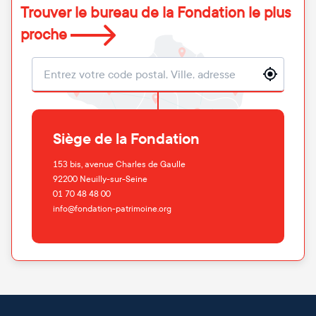
Trouver le bureau de la Fondation le plus
proche
Localisation
Siège de la Fondation
153 bis, avenue Charles de Gaulle
92200
Neuilly-sur-Seine
01 70 48 48 00
info@fondation-patrimoine.org