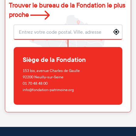
Trouver le bureau de la Fondation le plus
proche
Localisation
Siège de la Fondation
153 bis, avenue Charles de Gaulle
92200
Neuilly-sur-Seine
01 70 48 48 00
info@fondation-patrimoine.org