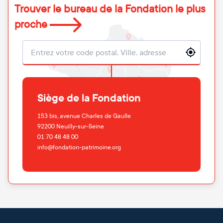
Trouver le bureau de la Fondation le plus
proche
Localisation
Siège de la Fondation
153 bis, avenue Charles de Gaulle
92200
Neuilly-sur-Seine
01 70 48 48 00
info@fondation-patrimoine.org