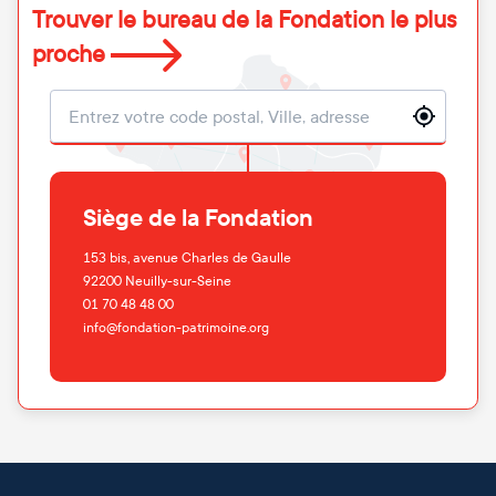
Trouver le bureau de la Fondation le plus
proche
Localisation
Siège de la Fondation
153 bis, avenue Charles de Gaulle
92200
Neuilly-sur-Seine
01 70 48 48 00
info@fondation-patrimoine.org