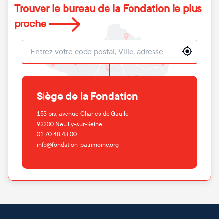
Trouver le bureau de la Fondation le plus
proche
Localisation
Siège de la Fondation
153 bis, avenue Charles de Gaulle
92200
Neuilly-sur-Seine
01 70 48 48 00
info@fondation-patrimoine.org