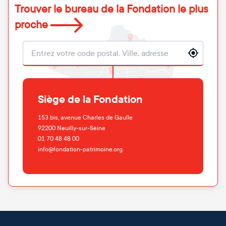
Trouver le bureau de la Fondation le plus
proche
Localisation
Siège de la Fondation
153 bis, avenue Charles de Gaulle
92200
Neuilly-sur-Seine
01 70 48 48 00
info@fondation-patrimoine.org