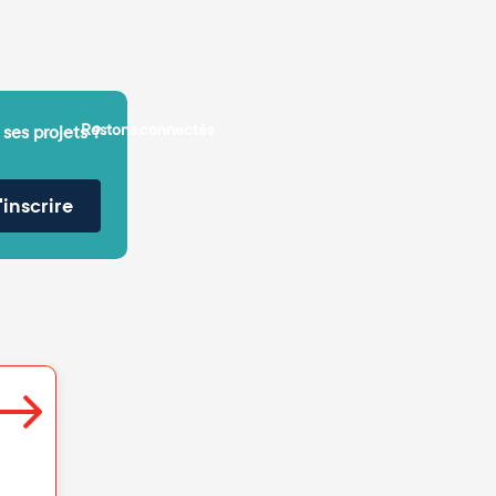
Restons connectés
 ses projets ?
'inscrire