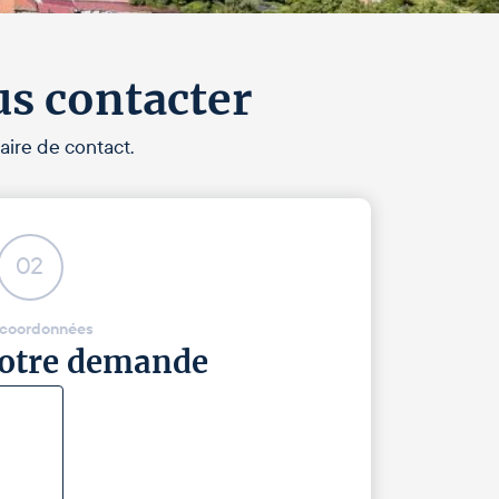
us contacter
aire de contact.
02
 coordonnées
 votre demande