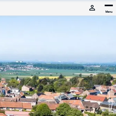
Menu
© Commune de Mons-en-Pévèle