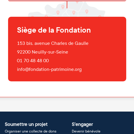
Siège de la Fondation
153 bis, avenue Charles de Gaulle
92200
Neuilly-sur-Seine
01 70 48 48 00
info@fondation-patrimoine.org
Soumettre un projet
S'engager
Organiser une collecte de dons
Devenir bénévole