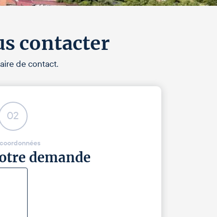
us contacter
aire de contact.
02
 coordonnées
 votre demande