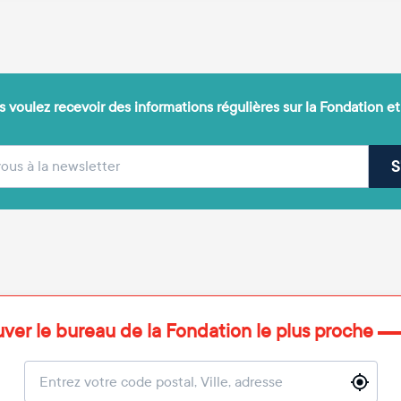
 voulez recevoir des informations régulières sur la Fondation et
(obligatoire)
sse e-mail
S
uver le bureau de la Fondation le plus proche
Localisation