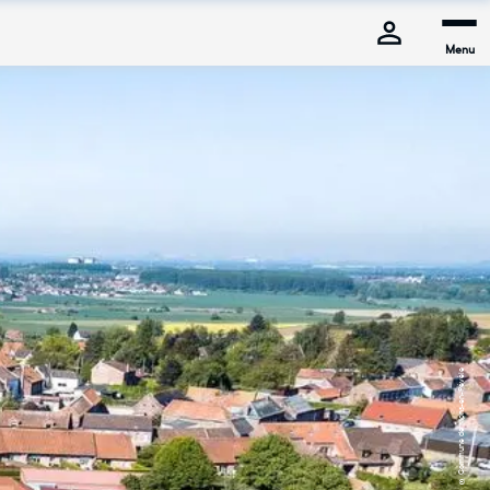
Menu
© Commune de Mons-en-Pévèle