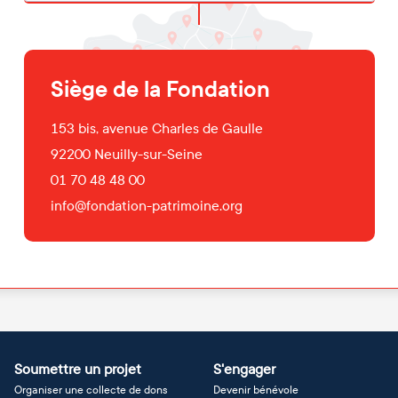
Siège de la Fondation
153 bis, avenue Charles de Gaulle
92200
Neuilly-sur-Seine
01 70 48 48 00
info@fondation-patrimoine.org
Soumettre un projet
S'engager
Organiser une collecte de dons
Devenir bénévole