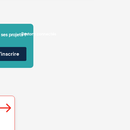
Restons connectés
 ses projets ?
'inscrire