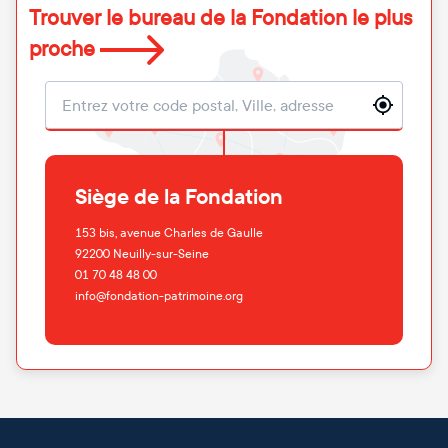
Trouver le bureau de la Fondation le plus
proche
Localisation
Siège de la Fondation
153 bis, avenue Charles de Gaulle
92200
Neuilly-sur-Seine
01 70 48 48 00
info@fondation-patrimoine.org