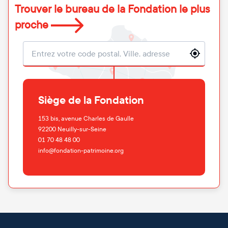
Trouver le bureau de la Fondation le plus
proche
Localisation
Siège de la Fondation
153 bis, avenue Charles de Gaulle
92200
Neuilly-sur-Seine
01 70 48 48 00
info@fondation-patrimoine.org