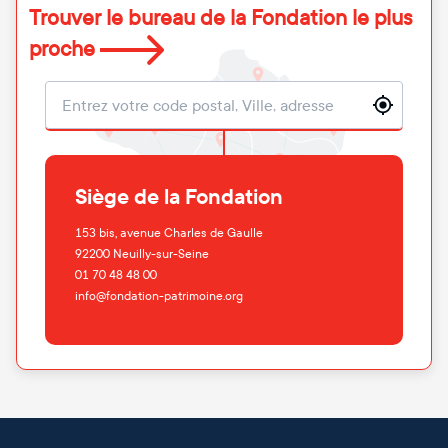
Trouver le bureau de la Fondation le plus
proche
Localisation
Siège de la Fondation
153 bis, avenue Charles de Gaulle
92200
Neuilly-sur-Seine
01 70 48 48 00
info@fondation-patrimoine.org