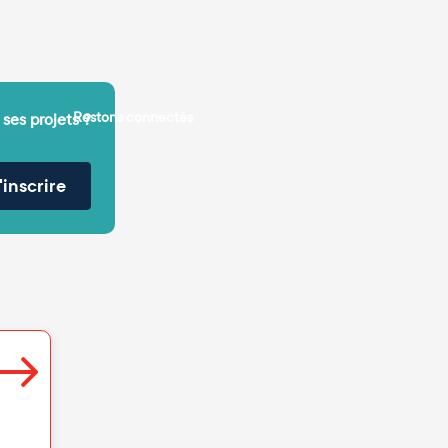
Restons connectés
 ses projets ?
'inscrire