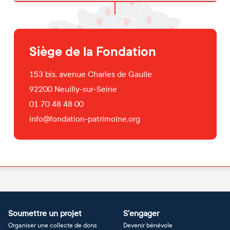
Siège de la Fondation
153 bis, avenue Charles de Gaulle
92200
Neuilly-sur-Seine
01 70 48 48 00
info@fondation-patrimoine.org
Soumettre un projet
S'engager
Organiser une collecte de dons
Devenir bénévole