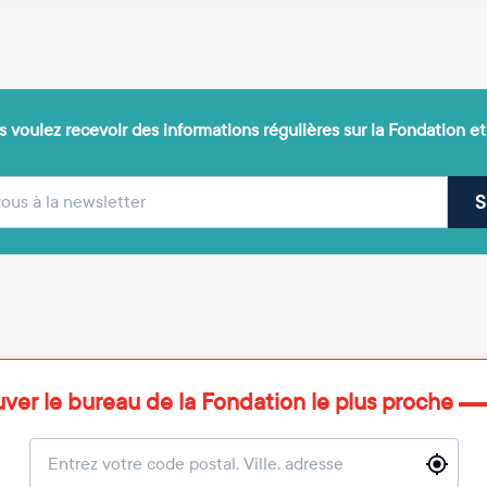
 voulez recevoir des informations régulières sur la Fondation et
(obligatoire)
sse e-mail
S
uver le bureau de la Fondation le plus proche
Localisation