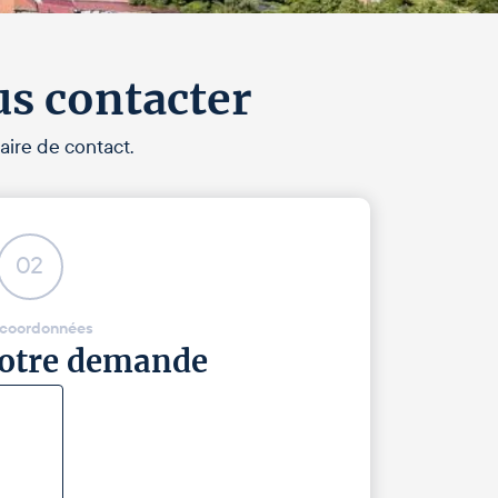
us contacter
aire de contact.
02
 coordonnées
 votre demande