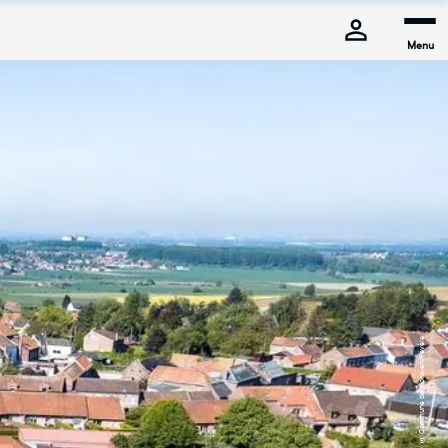
Menu
© Commune de Mons-en-Pévèle