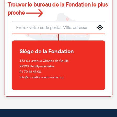
Trouver le bureau de la Fondation le plus
proche
Localisation
Siège de la Fondation
153 bis, avenue Charles de Gaulle
92200
Neuilly-sur-Seine
01 70 48 48 00
info@fondation-patrimoine.org