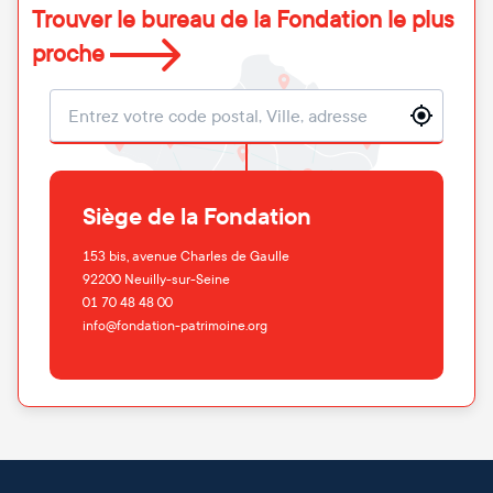
Trouver le bureau de la Fondation le plus
proche
Localisation
Siège de la Fondation
153 bis, avenue Charles de Gaulle
92200
Neuilly-sur-Seine
01 70 48 48 00
info@fondation-patrimoine.org