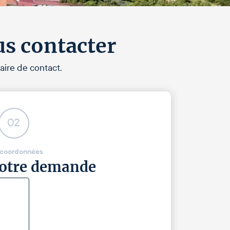
us contacter
aire de contact.
02
 coordonnées
 votre demande