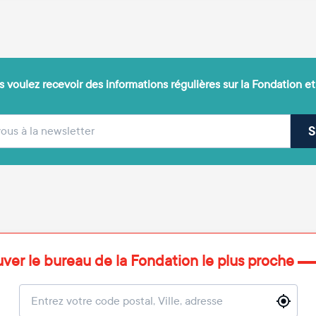
 voulez recevoir des informations régulières sur la Fondation et
(obligatoire)
sse e-mail
S
uver le bureau de la Fondation le plus proche
Localisation