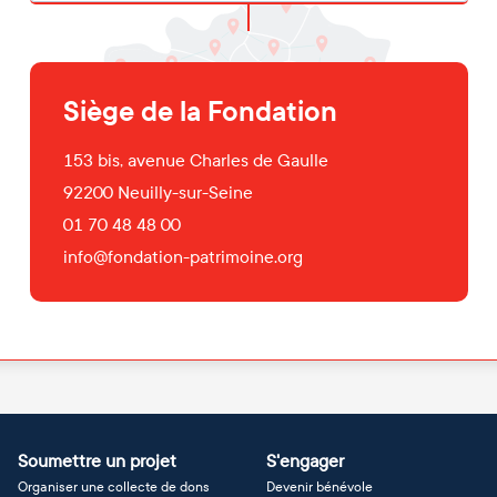
Siège de la Fondation
153 bis, avenue Charles de Gaulle
92200
Neuilly-sur-Seine
01 70 48 48 00
info@fondation-patrimoine.org
Soumettre un projet
S'engager
Organiser une collecte de dons
Devenir bénévole