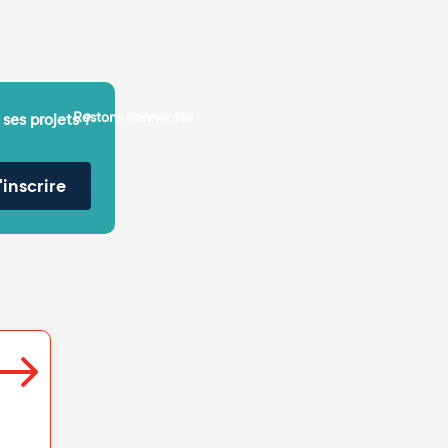
Restons connectés
 ses projets ?
'inscrire