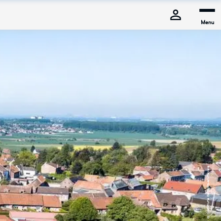
Menu
© Commune de Mons-en-Pévèle