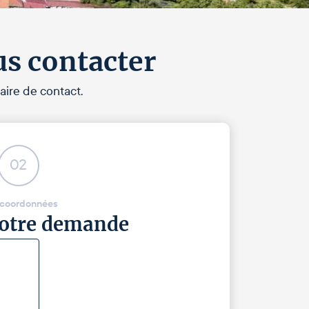
us contacter
aire de contact.
02
 coordonnées
 votre demande