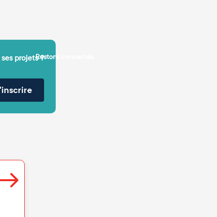
Restons connectés
 ses projets ?
'inscrire