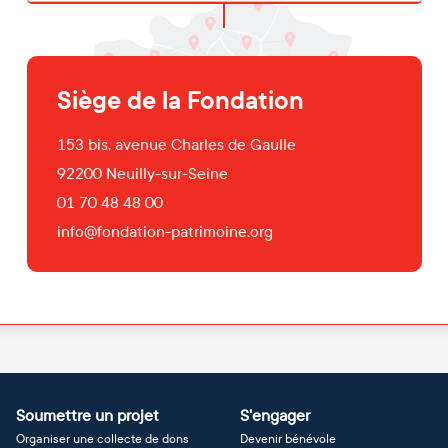
Siège de la Fondation
153 bis, avenue Charles de Gaulle
92200
Neuilly-sur-Seine
01 70 48 48 00
info@fondation-patrimoine.org
Soumettre un projet
S'engager
Organiser une collecte de dons
Devenir bénévole