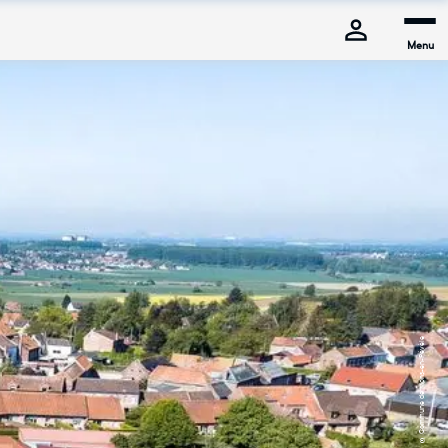
Menu
© Commune de Mons-en-Pévèle