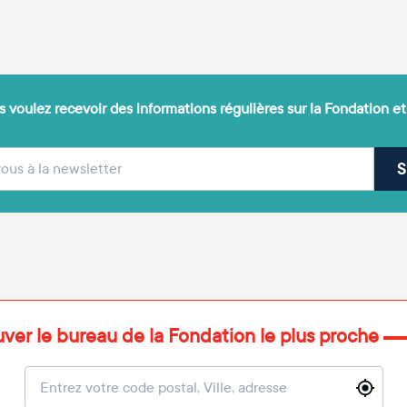
 voulez recevoir des informations régulières sur la Fondation et
(obligatoire)
sse e-mail
S
uver le bureau de la Fondation le plus proche
Localisation