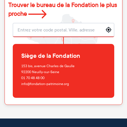
Trouver le bureau de la Fondation le plus
proche
Localisation
Siège de la Fondation
153 bis, avenue Charles de Gaulle
92200
Neuilly-sur-Seine
01 70 48 48 00
info@fondation-patrimoine.org