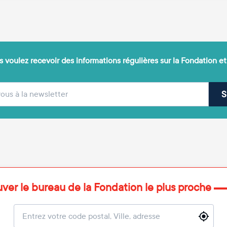
 voulez recevoir des informations régulières sur la Fondation et
(obligatoire)
sse e-mail
S
uver le bureau de la Fondation le plus proche
Localisation