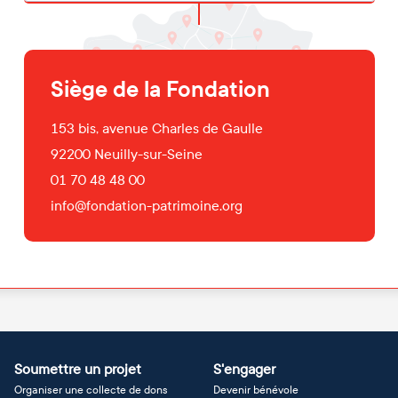
Siège de la Fondation
153 bis, avenue Charles de Gaulle
92200
Neuilly-sur-Seine
01 70 48 48 00
info@fondation-patrimoine.org
Soumettre un projet
S'engager
Organiser une collecte de dons
Devenir bénévole