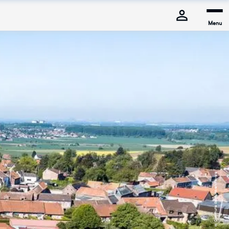
Menu
© Commune de Mons-en-Pévèle