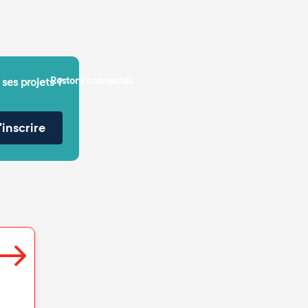
Restons connectés
 ses projets ?
'inscrire