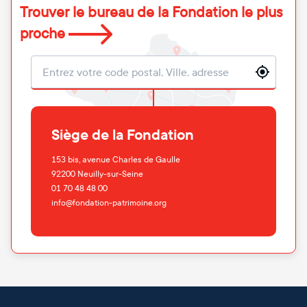
Trouver le bureau de la Fondation le plus
proche
Localisation
Siège de la Fondation
153 bis, avenue Charles de Gaulle
92200
Neuilly-sur-Seine
01 70 48 48 00
info@fondation-patrimoine.org