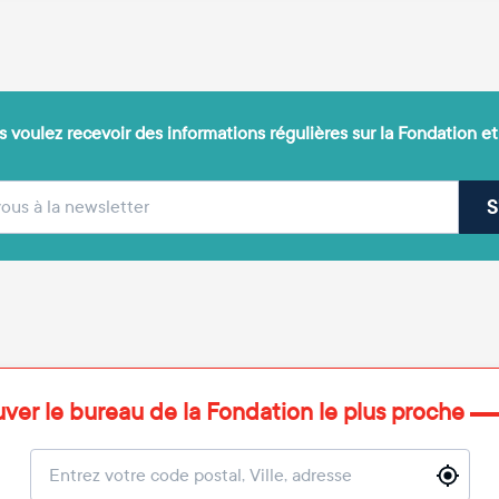
 voulez recevoir des informations régulières sur la Fondation et
(obligatoire)
sse e-mail
S
uver le bureau de la Fondation le plus proche
Localisation