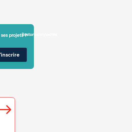
Restons connectés
 ses projets ?
'inscrire