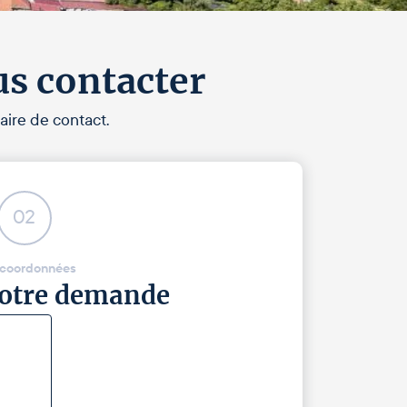
us contacter
aire de contact.
02
 coordonnées
 votre demande