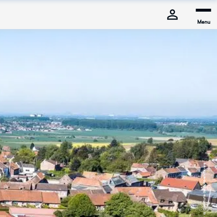
Menu
© Commune de Mons-en-Pévèle