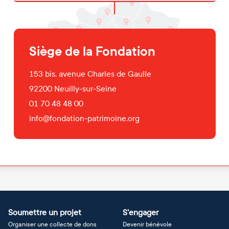
Siège de la Fondation
153 bis, avenue Charles de Gaulle
92200
Neuilly-sur-Seine
01 70 48 48 00
info@fondation-patrimoine.org
Soumettre un projet
S'engager
Organiser une collecte de dons
Devenir bénévole