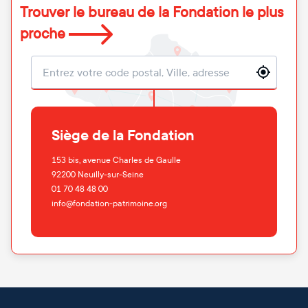
Trouver le bureau de la Fondation le plus
proche
Localisation
Siège de la Fondation
153 bis, avenue Charles de Gaulle
92200
Neuilly-sur-Seine
01 70 48 48 00
info@fondation-patrimoine.org