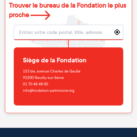
Trouver le bureau de la Fondation le plus
proche
Localisation
Siège de la Fondation
153 bis, avenue Charles de Gaulle
92200
Neuilly-sur-Seine
01 70 48 48 00
info@fondation-patrimoine.org