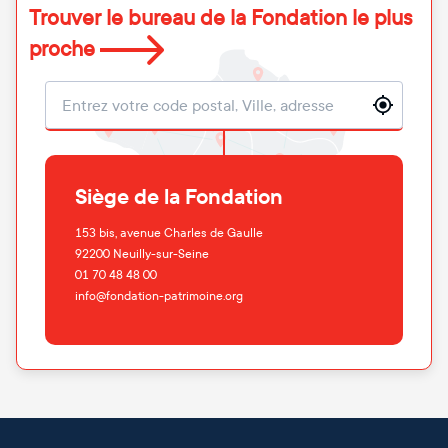
Trouver le bureau de la Fondation le plus
proche
Localisation
Siège de la Fondation
153 bis, avenue Charles de Gaulle
92200
Neuilly-sur-Seine
01 70 48 48 00
info@fondation-patrimoine.org