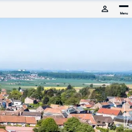
Menu
© Commune de Mons-en-Pévèle