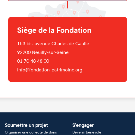
Siège de la Fondation
153 bis, avenue Charles de Gaulle
92200
Neuilly-sur-Seine
01 70 48 48 00
info@fondation-patrimoine.org
Soumettre un projet
S'engager
Organiser une collecte de dons
Devenir bénévole