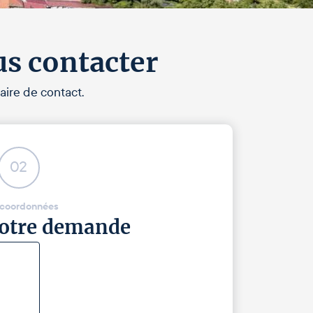
us contacter
aire de contact.
02
 coordonnées
 votre demande