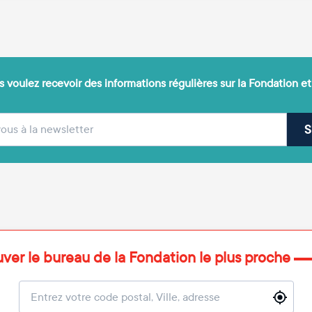
 voulez recevoir des informations régulières sur la Fondation et
(obligatoire)
sse e-mail
S
uver le bureau de la Fondation le plus proche
Localisation