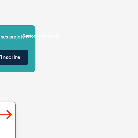
Restons connectés
 ses projets ?
'inscrire