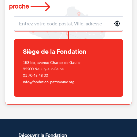
proche
Localisation
Siège de la Fondation
153 bis, avenue Charles de Gaulle
92200
Neuilly-sur-Seine
01 70 48 48 00
info@fondation-patrimoine.org
Découvrir la Fondation