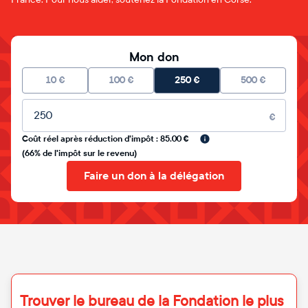
Mon don
10
€
100
€
250
€
500
€
Montant libre
€
Coût réel après réduction d'impôt : 85.00 €
(66% de l'impôt sur le revenu)
Faire un don à la délégation
Trouver le bureau de la Fondation le plus