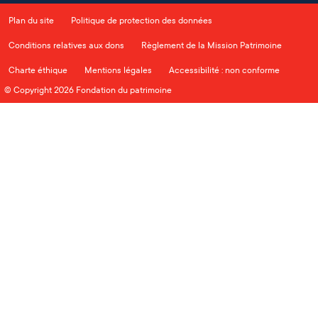
Plan du site
Politique de protection des données
Conditions relatives aux dons
Règlement de la Mission Patrimoine
Charte éthique
Mentions légales
Accessibilité : non conforme
© Copyright 2026 Fondation du patrimoine