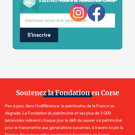
Inscrivez-vous à la newsletter Corse
(obligatoire)
Votre adresse e-mail
S'inscrire
Soutenez la Fondation en Corse
Peu à peu, dans l'indifférence, le patrimoine de la France se
dégrade. La Fondation du patrimoine et ses plus de 1 000
bénévoles relèvent chaque jour le défi de sauver ce patrimoine
pour le transmettre aux générations suivantes, à travers toute la
France. Pour nous aider, soutenez la Fondation en Corse.