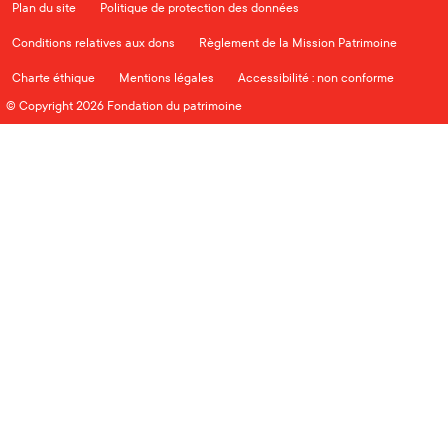
Plan du site
Politique de protection des données
Conditions relatives aux dons
Règlement de la Mission Patrimoine
Charte éthique
Mentions légales
Accessibilité : non conforme
© Copyright 2026 Fondation du patrimoine