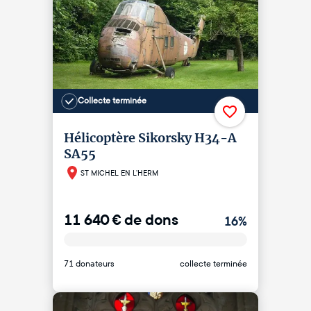
Collecte terminée
Hélicoptère Sikorsky H34-A
SA55
ST MICHEL EN L'HERM
11 640
€
de dons
16
%
71 donateurs
collecte terminée