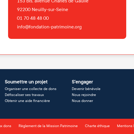
153 bis, avenue Charles de Gaulle
92200
Neuilly-sur-Seine
01 70 48 48 00
info@fondation-patrimoine.org
Soumettre un projet
S'engager
Organiser une collecte de dons
Devenir bénévole
Défiscaliser ses travaux
Nous rejoindre
Obtenir une aide financière
Nous donner
ux dons
Règlement de la Mission Patrimoine
Charte éthique
Mentions 