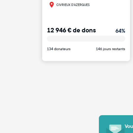
CIVRIEUX D'AZERGUES
12 946
€
de dons
64
%
134 donateurs
146 jours restants
Vous