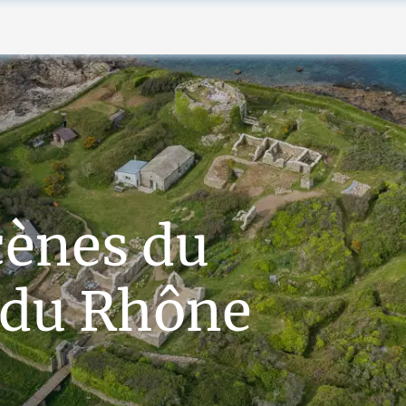
cènes du
 du Rhône