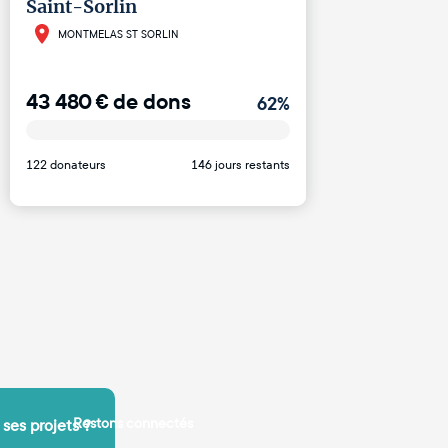
Saint-Sorlin
MONTMELAS ST SORLIN
43 480
€
de dons
62
%
122 donateurs
146 jours restants
Restons connectés
 ses projets ?