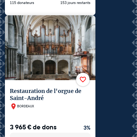
115 donateurs
153 jours restants
Restauration de l'orgue de
Saint-André
BORDEAUX
3 965
€
de dons
3
%