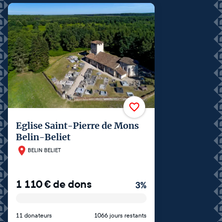
Eglise Saint-Pierre de Mons
Belin-Beliet
BELIN BELIET
1 110
€
de dons
3
%
11 donateurs
1066 jours restants