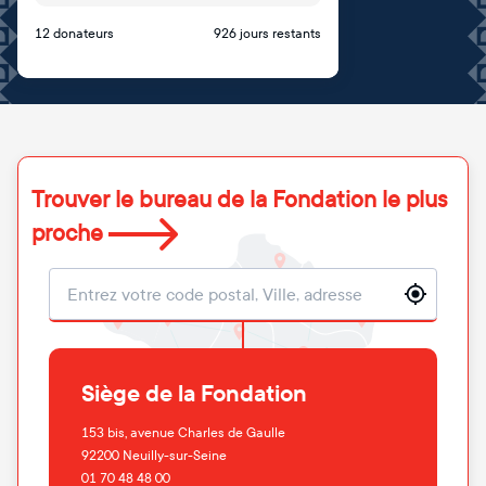
12 donateurs
926 jours restants
Trouver le bureau de la Fondation le plus
proche
Localisation
Siège de la Fondation
153 bis, avenue Charles de Gaulle
92200
Neuilly-sur-Seine
01 70 48 48 00