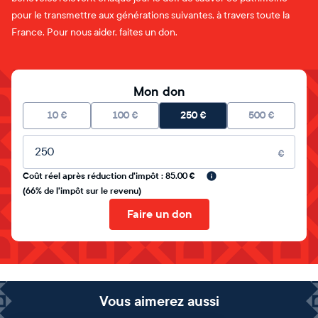
pour le transmettre aux générations suivantes, à travers toute la
France. Pour nous aider, faites un don.
Mon don
10
€
100
€
250
€
500
€
Montant libre
€
Coût réel après réduction d'impôt : 85.00 €
(66% de l'impôt sur le revenu)
Faire un don
Vous aimerez aussi