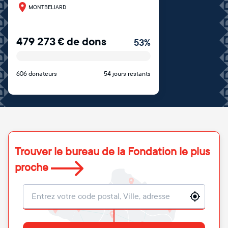
MONTBELIARD
479 273
€
de dons
53
%
606 donateurs
54 jours restants
Trouver le bureau de la Fondation le plus
proche
Localisation