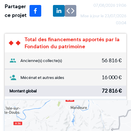
Partager
07/08/2026 19:06
ce projet
Mise à jour le
23/07/2026
03:04
Total des financements apportés par la
Fondation du patrimoine
56 816
€
Ancienne(s) collecte(s)
16 000
€
Mécénat et autres aides
72 816
€
Montant global