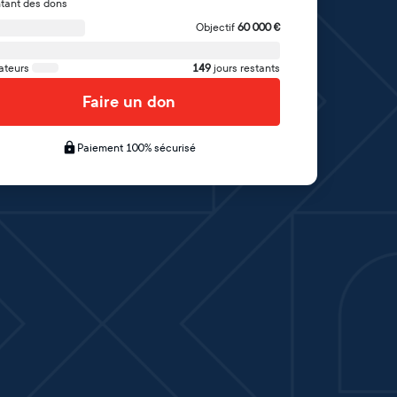
tant des dons
Objectif
60 000
€
ateurs
149
jours restants
Faire un don
Paiement 100% sécurisé