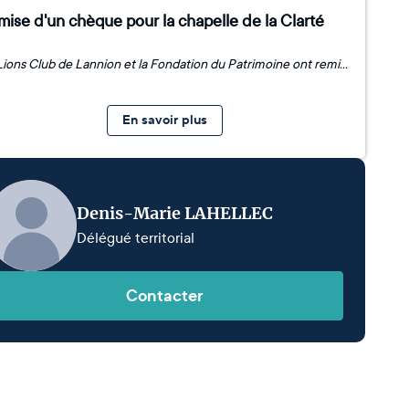
ise d'un chèque pour la chapelle de la Clarté
Le Lions Club de Lannion et la Fondation du Patrimoine ont remis un chèque de 2 000 € pour la chapelle de la Clarté. Même si nous intervenons principalement dans les domaines de la santé et du bien-être, nous avons souhaité soutenir financièrement la Fondation du patrimoine et la Ville pour les travaux à réaliser permettant la réouverture de la chapelle », partage Jean-Pierre Barbé, président du Lions Lannion. Les membres du Lions Lannion, les élus, le père Albert Wanso, les membres de la fondation du patrimoine. © Le Télégramme le 09/02/2025
En savoir plus
Denis-Marie LAHELLEC
Délégué territorial
Contacter