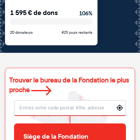
1 595
€
de dons
106
%
20 donateurs
425 jours restants
Trouver le bureau de la Fondation le plus
proche
Localisation
Siège de la Fondation