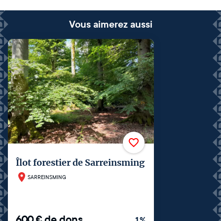
Vous aimerez aussi
Îlot forestier de Sarreinsming
SARREINSMING
600
€
de dons
1
%