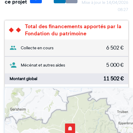
ce projet
Mise à jour le
14/04/2026
08:27
Total des financements apportés par la
Fondation du patrimoine
6 502
€
Collecte en cours
5 000
€
Mécénat et autres aides
11 502
€
Montant global