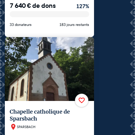
7 640
€
de dons
127
%
33 donateurs
183 jours restants
Chapelle catholique de
Sparsbach
SPARSBACH