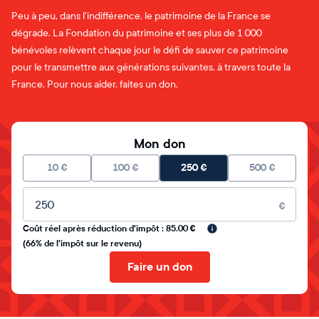
Peu à peu, dans l'indifférence, le patrimoine de la France se
dégrade. La Fondation du patrimoine et ses plus de 1 000
bénévoles relèvent chaque jour le défi de sauver ce patrimoine
pour le transmettre aux générations suivantes, à travers toute la
France. Pour nous aider, faites un don.
Mon don
10
€
100
€
250
€
500
€
Montant libre
€
Coût réel après réduction d'impôt : 85.00 €
(66% de l'impôt sur le revenu)
Faire un don