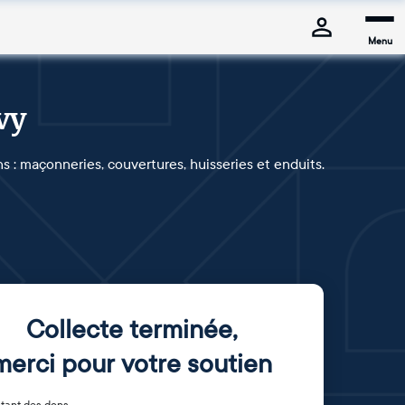
Menu
vy
ns : maçonneries, couvertures, huisseries et enduits.
Collecte terminée
,
merci pour votre soutien
tant des dons