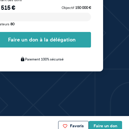
 515
€
Objectif
150 000
€
ateurs
80
Faire un don à la délégation
Paiement 100% sécurisé
Favoris
Faire un don