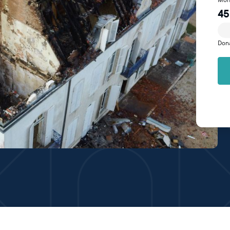
45
Don