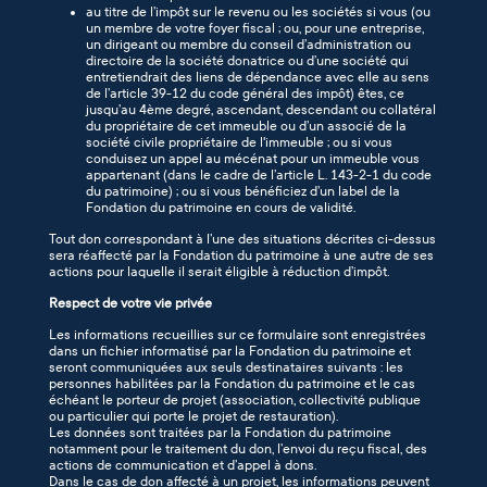
au titre de l’impôt sur le revenu ou les sociétés si vous (ou
un membre de votre foyer fiscal ; ou, pour une entreprise,
un dirigeant ou membre du conseil d’administration ou
directoire de la société donatrice ou d’une société qui
entretiendrait des liens de dépendance avec elle au sens
de l’article 39-12 du code général des impôt) êtes, ce
jusqu’au 4ème degré, ascendant, descendant ou collatéral
du propriétaire de cet immeuble ou d’un associé de la
société civile propriétaire de l'immeuble ; ou si vous
conduisez un appel au mécénat pour un immeuble vous
appartenant (dans le cadre de l’article L. 143-2-1 du code
du patrimoine) ; ou si vous bénéficiez d’un label de la
Fondation du patrimoine en cours de validité.
Tout don correspondant à l’une des situations décrites ci-dessus
sera réaffecté par la Fondation du patrimoine à une autre de ses
actions pour laquelle il serait éligible à réduction d’impôt.
Respect de votre vie privée
Les informations recueillies sur ce formulaire sont enregistrées
dans un fichier informatisé par la Fondation du patrimoine et
seront communiquées aux seuls destinataires suivants : les
personnes habilitées par la Fondation du patrimoine et le cas
échéant le porteur de projet (association, collectivité publique
ou particulier qui porte le projet de restauration).
Les données sont traitées par la Fondation du patrimoine
notamment pour le traitement du don, l’envoi du reçu fiscal, des
actions de communication et d’appel à dons.
Dans le cas de don affecté à un projet, les informations peuvent