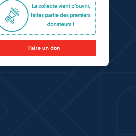
La collecte vient d'ouvrir,
faites partie des premiers
donateurs !
Faire un don