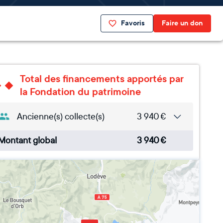
Favoris
Faire un don
Total des financements apportés par
la Fondation du patrimoine
Ancienne(s) collecte(s)
3 940
€
Montant global
3 940
€