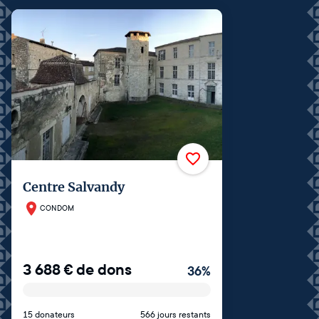
Centre Salvandy
CONDOM
3 688
€
de dons
36
%
15 donateurs
566 jours restants