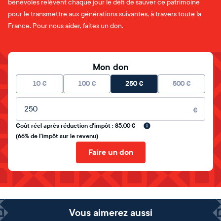
bénévoles relèvent chaque jour le défi de sauver ce patrimoine
pour le transmettre aux générations suivantes, à travers toute la
France. Pour nous aider, faites un don.
Mon don
10
€
100
€
250
€
500
€
Montant libre
€
Coût réel après réduction d'impôt : 85.00 €
(66% de l'impôt sur le revenu)
Faire un don
Vous aimerez aussi