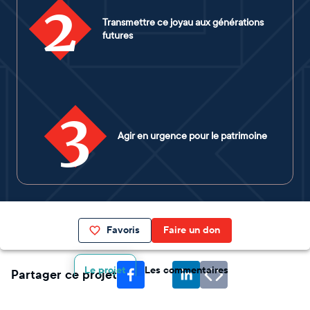
2
Transmettre ce joyau aux générations
futures
3
Agir en urgence pour le patrimoine
Favoris
Faire un don
Le projet
Les commentaires
Partager ce projet