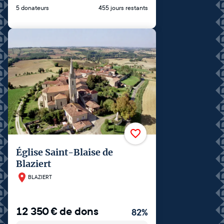
5 donateurs
455 jours restants
Église Saint-Blaise de
Blaziert
BLAZIERT
12 350
€
de dons
82
%