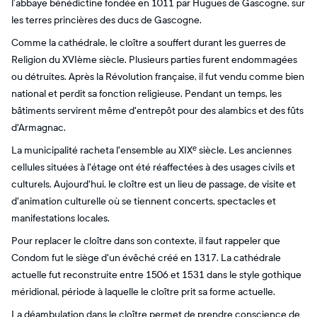
l’abbaye bénédictine fondée en 1011 par Hugues de Gascogne, sur
les terres princières des ducs de Gascogne.
Comme la cathédrale, le cloître a souffert durant les guerres de
Religion du XVIème siècle. Plusieurs parties furent endommagées
ou détruites. Après la Révolution française, il fut vendu comme bien
national et perdit sa fonction religieuse. Pendant un temps, les
bâtiments servirent même d'entrepôt pour des alambics et des fûts
d'Armagnac.
La municipalité racheta l'ensemble au XIXᵉ siècle. Les anciennes
cellules situées à l'étage ont été réaffectées à des usages civils et
culturels. Aujourd'hui, le cloître est un lieu de passage, de visite et
d'animation culturelle où se tiennent concerts, spectacles et
manifestations locales.
Pour replacer le cloître dans son contexte, il faut rappeler que
Condom fut le siège d'un évêché créé en 1317. La cathédrale
actuelle fut reconstruite entre 1506 et 1531 dans le style gothique
méridional, période à laquelle le cloître prit sa forme actuelle.
La déambulation dans le cloître permet de prendre conscience de