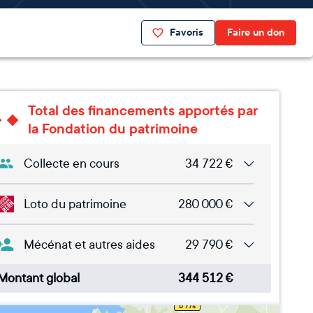
Favoris
Faire un don
Total des financements apportés par
la Fondation du patrimoine
Collecte en cours
34 722
€
Loto du patrimoine
280 000
€
Mécénat et autres aides
29 790
€
Montant global
344 512
€