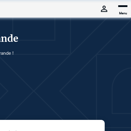
Menu
ande
rande !