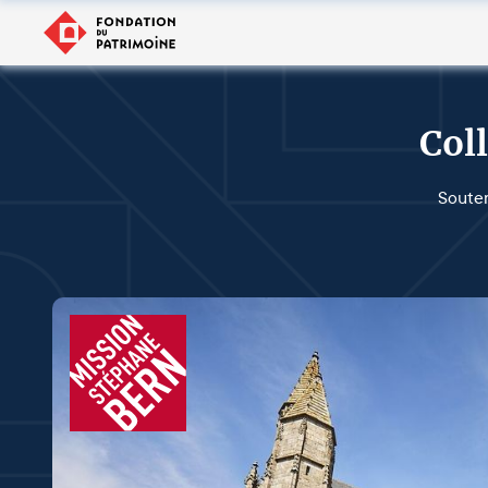
Col
Souten