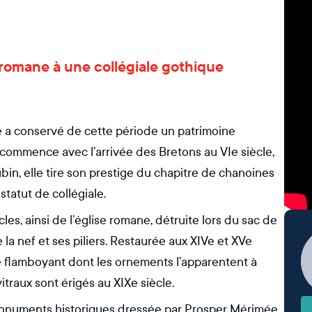
se romane à une collégiale gothique
 a conservé de cette période un patrimoine
ire commence avec l’arrivée des Bretons au VIe siècle,
bin, elle tire son prestige du chapitre de chanoines
statut de collégiale.
cles, ainsi de l’église romane, détruite lors du sac de
la nef et ses piliers. Restaurée aux XIVe et XVe
que flamboyant dont les ornements l’apparentent à
itraux sont érigés au XIXe siècle.
s Monuments historiques dressée par Prosper Mérimée