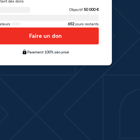
tant des dons
Objectif
50 000
€
ateurs
652
jours restants
Faire un don
Paiement 100% sécurisé