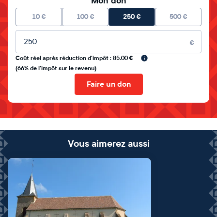
Mon don
10
€
100
€
250
€
500
€
Montant libre
€
Coût réel après réduction d'impôt : 85.00 €
(66% de l'impôt sur le revenu)
Faire un don
Vous aimerez aussi