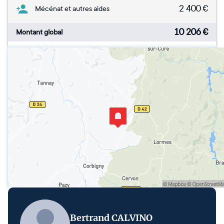
2 400
€
Mécénat et autres aides
10 206
€
Montant global
Bertrand CALVINO