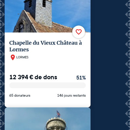
Chapelle du Vieux Château à
Lormes
LORMES
12 394
€
de dons
51
%
65 donateurs
146 jours restants