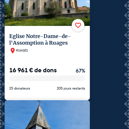
Eglise Notre-Dame-de-
l'Assomption à Ruages
RUAGES
16 961
€
de dons
67
%
25 donateurs
205 jours restants