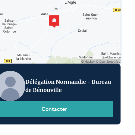
Délégation Normandie - Bureau
de Bénouville
Contacter