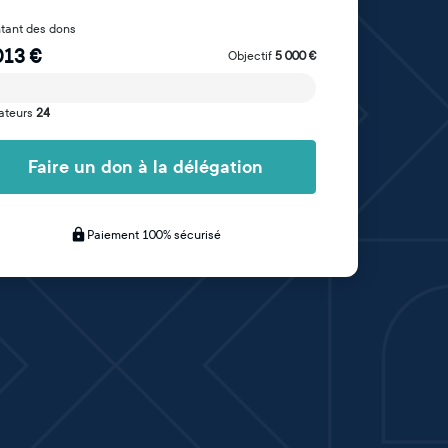
tant des dons
013
€
Objectif
5 000
€
ateurs
24
Faire un don à la délégation
Paiement 100% sécurisé