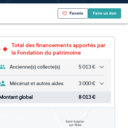
Favoris
Faire un don
Total des financements apportés par
la Fondation du patrimoine
Ancienne(s) collecte(s)
5 013
€
Mécénat et autres aides
3 000
€
Montant global
8 013
€