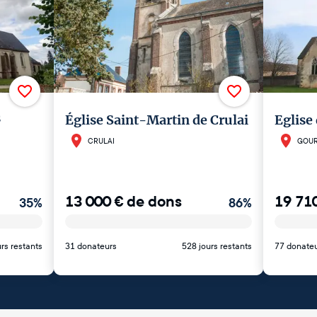
s
Église Saint-Martin de Crulai
Eglise
CRULAI
GOUR
13 000
€
de dons
19 71
35
%
86
%
rs restants
31 donateurs
528 jours restants
77 donate