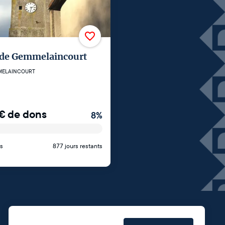
 de Gemmelaincourt
ELAINCOURT
€
de dons
8
%
s
877 jours restants