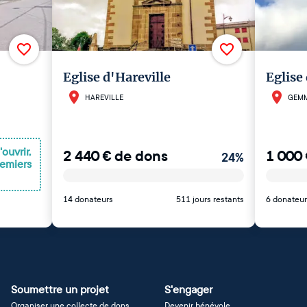
Eglise d'Hareville
Eglise
HAREVILLE
GEMM
ouvrir,
2 440
€
de dons
1 000
24
%
remiers
14 donateurs
511 jours restants
6 donateur
Soumettre un projet
S'engager
Organiser une collecte de dons
Devenir bénévole