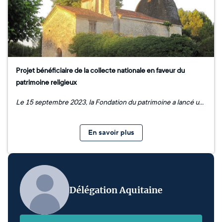
Projet bénéficiaire de la collecte nationale en faveur du
patrimoine religieux
Le 15 septembre 2023, la Fondation du patrimoine a lancé une collecte de dons nationale en faveur du patrimoine religieux. Cette initiative vise à soutenir les communes de moins de 10 000 habitants dans la préservation de leurs édifices religieux en péril. Un projet par département bénéficie d'une aide dans le cadre de cette opération. La réduction d'impôt est exceptionnellement portée à 75 % pour les dons des particuliers jusqu'à 1 000 €, effectués entre le 15 septembre 2023 et le 31 décembre 2025. Ce vendredi 26 avril 2024, la délégation Aquitaine de la Fondation du patrimoine est heureuse d'annoncer que le projet de restauration de l’église Notre-Dame-de-la-Nativité de Guinas à Cachen bénéficie de cette aide dans les Landes.
En savoir plus
Délégation Aquitaine