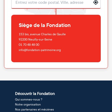
Localisation
Siège de la Fondation
153 bis, avenue Charles de Gaulle
92200
Neuilly-sur-Seine
01 70 48 48 00
info@fondation-patrimoine.org
Découvrir la Fondation
Qui sommes-nous ?
Notre organisation
Nos partenaires et mécènes