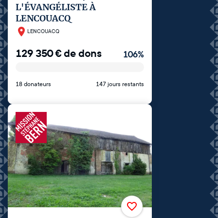
L'ÉVANGÉLISTE À
LENCOUACQ
LENCOUACQ
129 350
€
de dons
106
%
18 donateurs
147 jours restants