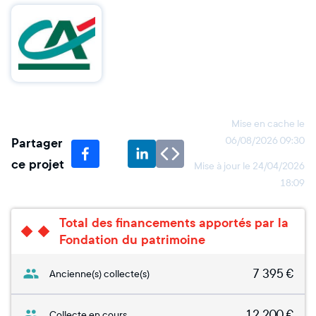
Mise en cache le
Partager
06/08/2026 09:30
ce projet
Mise à jour le
24/04/2026
18:09
Total des financements apportés par la
Fondation du patrimoine
7 395
€
Ancienne(s) collecte(s)
12 200
€
Collecte en cours