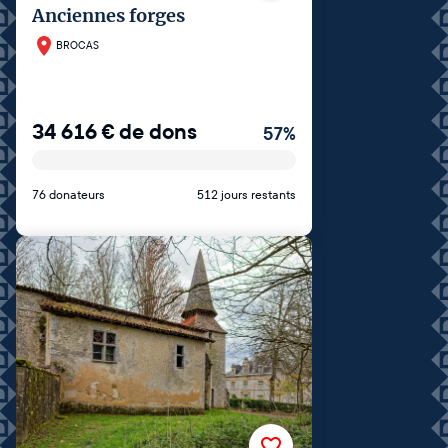
Anciennes forges
BROCAS
34 616
€
de dons
57
%
76 donateurs
512 jours restants