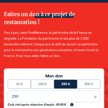
Faites un don à ce projet de
restauration !
Peu à peu, dans l'indifférence, le patrimoine de la France se
dégrade. La Fondation du patrimoine et ses plus de 1 000
bénévoles relèvent chaque jour le défi de sauver ce patrimoine
pour le transmettre aux générations suivantes, à travers toute la
France. Pour nous aider, faites un don.
Mon don
10
€
100
€
250
€
500
€
Montant libre
€
Coût réel après réduction d'impôt : 85.00 €