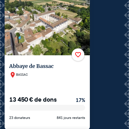
Abbaye de Bassac
BASSAC
13 450
€
de dons
17
%
23 donateurs
841 jours restants