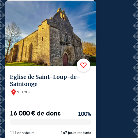
Eglise de Saint-Loup-de-
Saintonge
ST LOUP
16 080
€
de dons
100
%
111 donateurs
167 jours restants