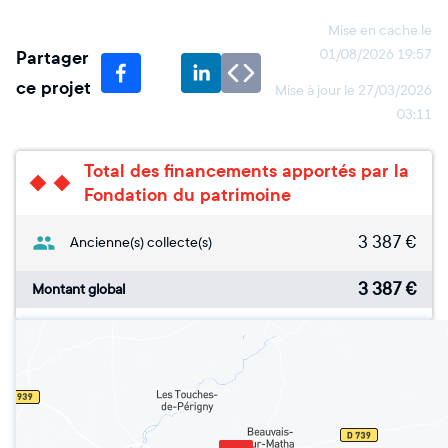
Mise en cache le
Partager
01/08/2026 19:57
ce projet
Mise à jour le
27/03/2026
03:11
Total des financements apportés par la
Fondation du patrimoine
3 387
€
Ancienne(s) collecte(s)
3 387
€
Montant global