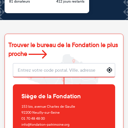
81 donateurs
412 jours restants
Trouver le bureau de la Fondation le plus
proche
Localisation
Siège de la Fondation
153 bis, avenue Charles de Gaulle
92200
Neuilly-sur-Seine
01 70 48 48 00
info@fondation-patrimoine.org