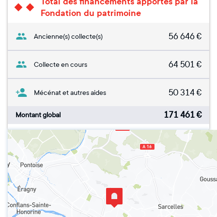
Total des financements apportés par la
Fondation du patrimoine
56 646
€
Ancienne(s) collecte(s)
64 501
€
Collecte en cours
50 314
€
Mécénat et autres aides
171 461
€
Montant global