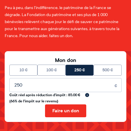
Peu à peu, dans l'indifférence, le patrimoine de la France se
dégrade. La Fondation du patrimoine et ses plus de 1 000
bénévoles relèvent chaque jour le défi de sauver ce patrimoine
pour le transmettre aux générations suivantes, à travers toute la
France. Pour nous aider, faites un don.
Mon don
10
€
100
€
250
€
500
€
Montant libre
€
Coût réel après réduction d'impôt : 85.00 €
(66% de l'impôt sur le revenu)
Faire un don