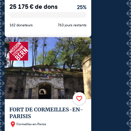
25 175
€
de dons
25
%
162 donateurs
763 jours restants
FORT DE CORMEILLES-EN-
PARISIS
Cormeilles-en-Parisis