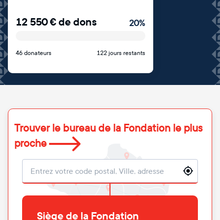
12 550
€
de dons
20
%
46 donateurs
122 jours restants
Trouver le bureau de la Fondation le plus
proche
Localisation
Siège de la Fondation