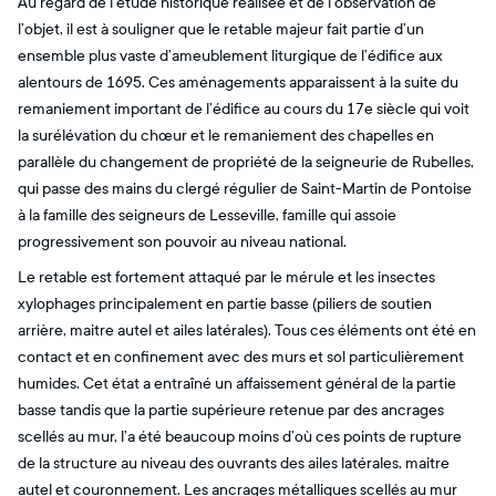
Au regard de l’étude historique réalisée et de l’observation de
l’objet, il est à souligner que le retable majeur fait partie d’un
ensemble plus vaste d’ameublement liturgique de l’édifice aux
alentours de 1695. Ces aménagements apparaissent à la suite du
remaniement important de l’édifice au cours du 17e siècle qui voit
la surélévation du chœur et le remaniement des chapelles en
parallèle du changement de propriété de la seigneurie de Rubelles,
qui passe des mains du clergé régulier de Saint-Martin de Pontoise
à la famille des seigneurs de Lesseville, famille qui assoie
progressivement son pouvoir au niveau national.
Le retable est fortement attaqué par le mérule et les insectes
xylophages principalement en partie basse (piliers de soutien
arrière, maitre autel et ailes latérales). Tous ces éléments ont été en
contact et en confinement avec des murs et sol particulièrement
humides. Cet état a entraîné un affaissement général de la partie
basse tandis que la partie supérieure retenue par des ancrages
scellés au mur, l’a été beaucoup moins d’où ces points de rupture
de la structure au niveau des ouvrants des ailes latérales, maitre
autel et couronnement. Les ancrages métalliques scellés au mur