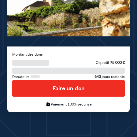
Montant des dons
Objectif
75 000
€
Donateurs
643
jours restants
Faire un don
Paiement 100% sécurisé