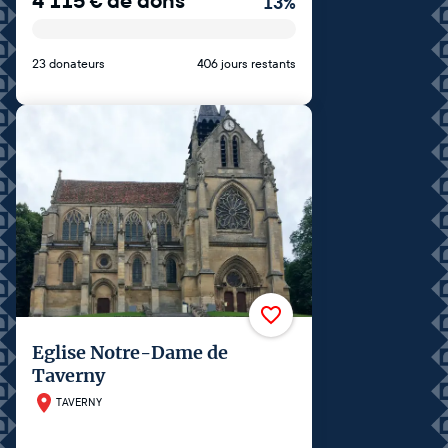
4 115
€
de dons
13
%
23 donateurs
406 jours restants
Eglise Notre-Dame de
Taverny
TAVERNY