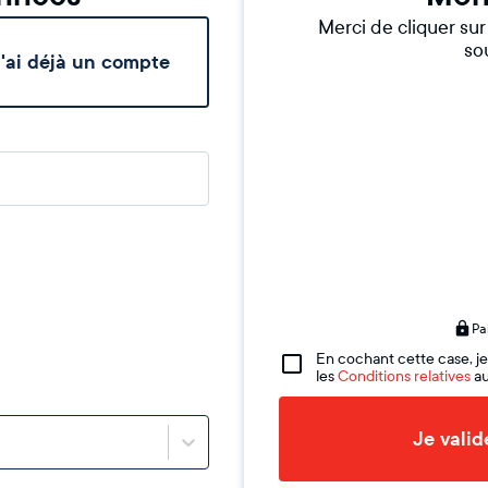
Merci de cliquer su
sou
'ai déjà un compte
Pa
En cochant cette case, je
les
Conditions relatives
au
Je vali