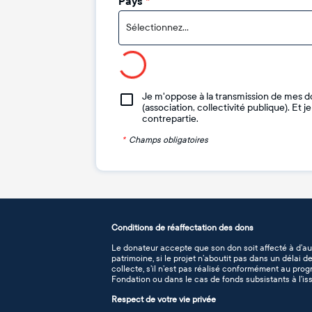
Pays
*
Sélectionnez...
Je m'oppose à la transmission de mes d
(association, collectivité publique). Et 
contrepartie.
*
Champs obligatoires
Conditions de réaffectation des dons
Le donateur accepte que son don soit affecté à d’au
patrimoine, si le projet n’aboutit pas dans un délai 
collecte, s’il n’est pas réalisé conformément au pro
Fondation ou dans le cas de fonds subsistants à l’iss
Respect de votre vie privée