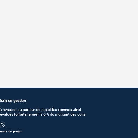
rais de gestion
 reverser au porteur de projet les sommes ainsi
n évalués forfaitairement à 6 % du montant des dons.
4
%
aveur du projet