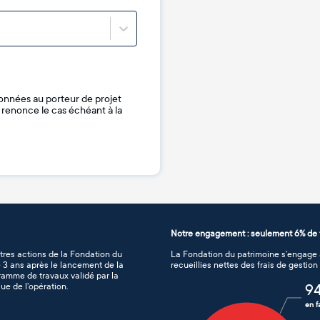
onnées au porteur de projet
je renonce le cas échéant à la
Notre engagement : seulement 6% de f
tres actions de la Fondation du
La Fondation du patrimoine s’engage à
de 3 ans après le lancement de la
recueillies nettes des frais de gestio
gramme de travaux validé par la
ue de l’opération.
9
en f