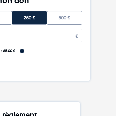
on don
€
250
€
500
€
€
: 85.00 €
 règlement