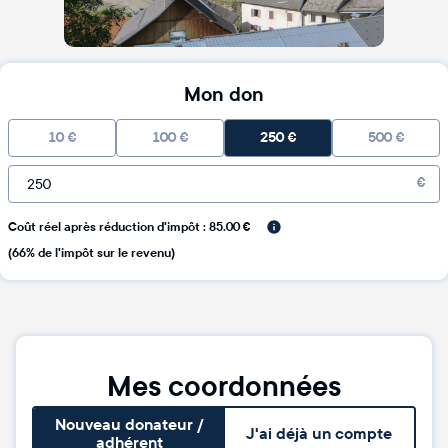
Mon don
10
€
100
€
250
€
500
€
€
Coût réel après réduction d'impôt : 85.00 €
(66% de l'impôt sur le revenu)
Mes coordonnées
Nouveau donateur /
J'ai déjà un compte
adhérent