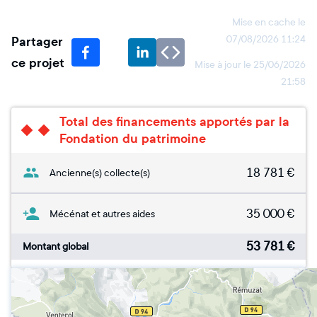
Mise en cache le
Partager
07/08/2026 11:24
ce projet
Mise à jour le
25/06/2026
21:58
Total des financements apportés par la
Fondation du patrimoine
18 781
€
Ancienne(s) collecte(s)
35 000
€
Mécénat et autres aides
53 781
€
Montant global