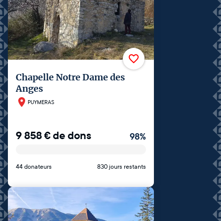
Chapelle Notre Dame des
Anges
PUYMERAS
9 858
€
de dons
98
%
44 donateurs
830 jours restants