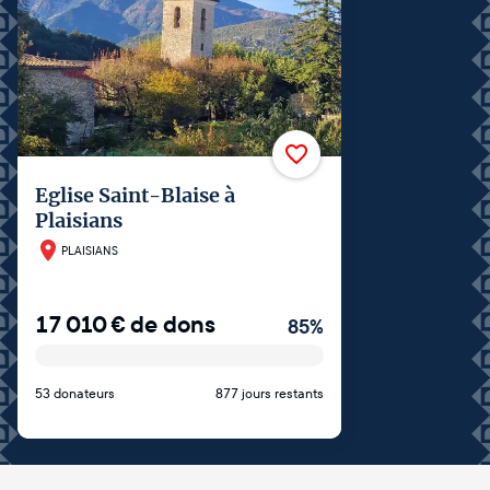
Eglise Saint-Blaise à
Plaisians
PLAISIANS
17 010
€
de dons
85
%
53 donateurs
877 jours restants