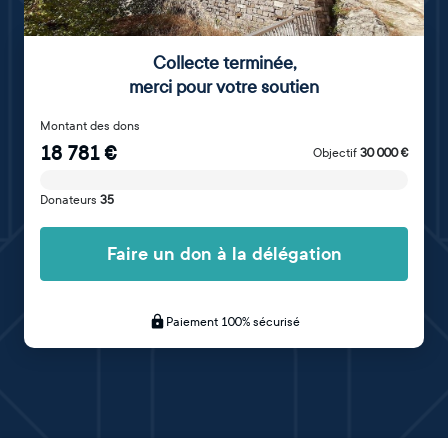
Collecte terminée
,
merci pour votre soutien
Montant des dons
18 781
€
Objectif
30 000
€
Donateurs
35
Faire un don à la délégation
Paiement 100% sécurisé