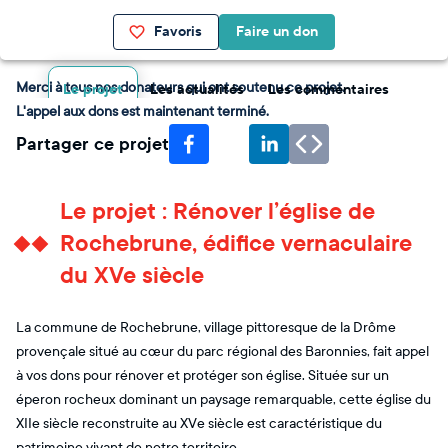
Favoris
Faire un don
Merci à tous nos donateurs qui ont soutenu ce projet.
Le projet
Les actualités
Les commentaires
L'appel aux dons est maintenant terminé.
Partager ce projet
Le projet : Rénover l’église de
Rochebrune, édifice vernaculaire
du XVe siècle
La commune de Rochebrune, village pittoresque de la Drôme
provençale situé au cœur du parc régional des Baronnies, fait appel
à vos dons pour rénover et protéger son église. Située sur un
éperon rocheux dominant un paysage remarquable, cette église du
XIIe siècle reconstruite au XVe siècle est caractéristique du
patrimoine vivant de notre territoire.